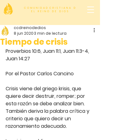
C O M U N I D A D C R I S T I A N A D
E L R E I N O D E D I O S
ccdreinodedios
8 jun 2020
3 min de lectura
Tiempo de crisis
Proverbios 10:6, Juan 11:1, Juan 11:3-4, 
Juan 14:27
Por el Pastor Carlos Cancino
Crisis viene del griego krisis, que 
quiere decir destruir, romper; por 
esta razón se debe analizar bien. 
También deriva la palabra crítica y 
criterio que quiero decir un 
razonamiento adecuado.