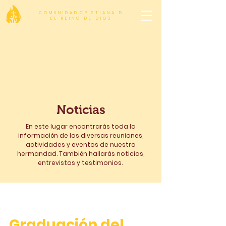
C O M U N I D A D C R I S T I A N A D
E L R E I N O D E D I O S
Noticias
En este lugar encontrarás toda la
información de las diversas reuniones,
actividades y eventos de nuestra
hermandad. También hallarás noticias,
entrevistas y testimonios.
Graduación del