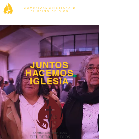
C O M U N I D A D C R I S T I A N A D
E L R E I N O D E D I O S
JUNTOS
HACEMOS
IGLESIA