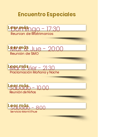
Encuentro Especiales
Leer más
Domingo - 17:30
Reunion de Matrimonios
Leer más
Mar & Jue
- 20:00
Reunión de SMO
Leer más
Mar & Vier - 21:30
Proclamación Mañana y Noche
Leer más
Sábado - 10:00
Reunión de Niños
Leer más
Sábado
- 8:00
Servicio Mantilhue