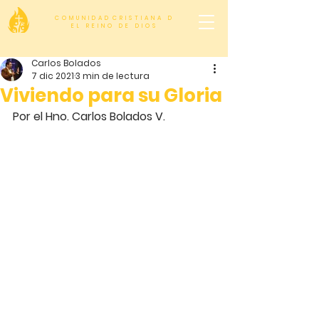
C O M U N I D A D C R I S T I A N A D
E L R E I N O D E D I O S
Carlos Bolados
7 dic 2021
3 min de lectura
Viviendo para su Gloria
Por el Hno. Carlos Bolados V.