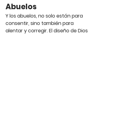
Abuelos
Y los abuelos, no solo están para 
consentir, sino también para 
alentar y corregir. El diseño de Dios 
para la familia es perfecto, porque 
el fue quien creó la familia.
Ver todo
Entradas recientes