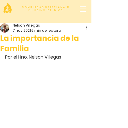
C O M U N I D A D C R I S T I A N A D
E L R E I N O D E D I O S
Nelson Villegas
7 nov 2021
2 min de lectura
La importancia de la
Familia
Por el Hno. Nelson Villegas