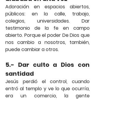
Adoración en espacios abiertos, 
públicos: en la calle, trabajo, 
colegios, universidades. Dar 
testimonio de la fe en campo 
abierto. Porque el poder De Dios que 
nos cambio a nosotros, también, 
puede cambiar a otros.
5.- Dar culto a Dios con 
santidad
Jesús perdió el control, cuando 
entró al templo y ve lo que ocurría, 
era un comercio, la gente 
ofrendaba, pero no la llevaba desde 
su casa, sino que la compraban ahi 
mismo. El celo de Jesús por su casa, 
se transforma en culto a Dios; 
ordenando el templo. En nuestra 