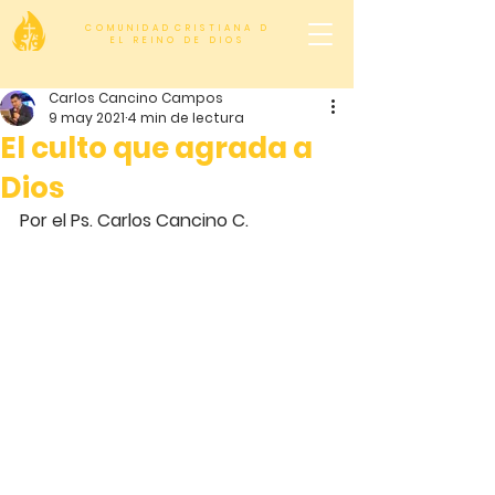
C O M U N I D A D C R I S T I A N A D
E L R E I N O D E D I O S
Carlos Cancino Campos
9 may 2021
4 min de lectura
El culto que agrada a
Dios
Por el Ps. Carlos Cancino C.