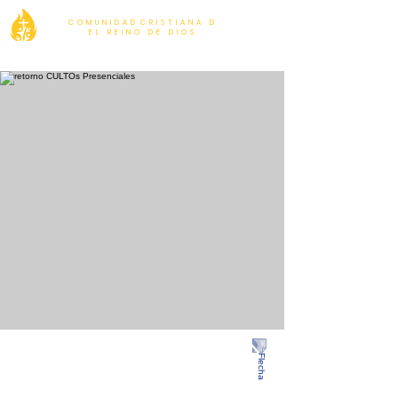
C O M U N I D A D C R I S T I A N A D
E L R E I N O D E D I O S