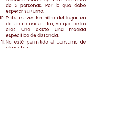
de 2 personas. Por lo que debe
esperar su turno.
Evite mover las sillas del lugar en
donde se encuentra, ya que entre
ellas una existe una medida
especifica de distancia.
No está permitido el consumo de
alimentos.
Informamos que no esta permitido
la invitación a visitas por el
momento.
Hay que recordar que todas estas
normas son una exigencia del
Ministerio de Salud y el
cumplimiento de estas nos
permiten tener una mayor
seguridad frente a una posible
supervisión y así poder continuar
reuniéndonos.