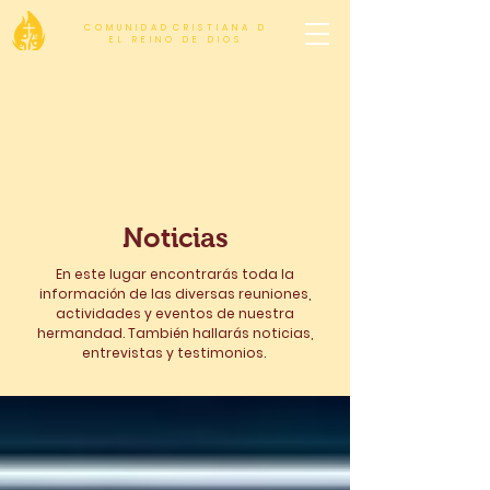
C O M U N I D A D C R I S T I A N A D
E L R E I N O D E D I O S
Noticias
En este lugar encontrarás toda la
información de las diversas reuniones,
actividades y eventos de nuestra
hermandad. También hallarás noticias,
entrevistas y testimonios.