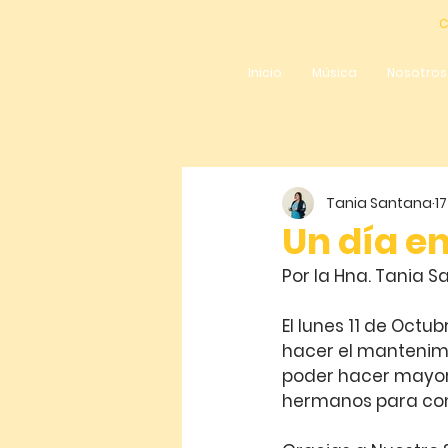
C
Inicio
Música
Nosotros
Tania Santana
17
Un día e
Por la Hna. Tania 
El lunes 11 de Octu
hacer el mantenimi
poder hacer mayore
hermanos para come