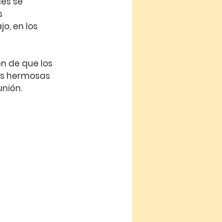
es se 
s 
, en los 
n de que los 
as hermosas 
unión.