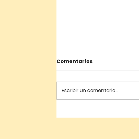
Comentarios
Escribir un comentario...
Graduación del Centro
de Estudios Teológicos
Katartismos