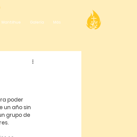
S
Mantilhue
Galería
Más
ara poder 
 un año sin 
un grupo de 
res.