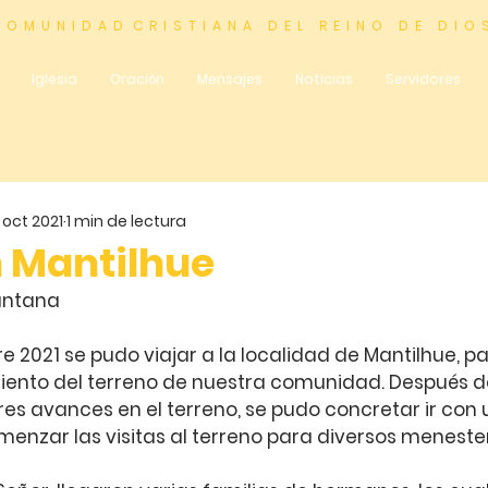
 O M U N I D A D C R I S T I A N A D E L R E I N O D E D I O 
Iglesia
Oración
Mensajes
Noticias
Servidores
 oct 2021
1 min de lectura
n Mantilhue
Santana
bre 2021 se pudo viajar a la localidad de Mantilhue, p
ento del terreno de nuestra comunidad. Después de
s avances en el terreno, se pudo concretar ir con 
nzar las visitas al terreno para diversos meneste