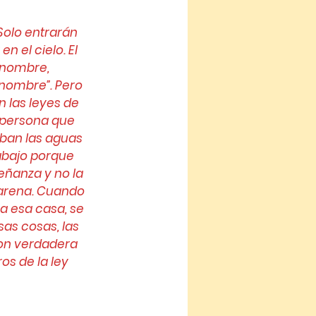
 Solo entrarán 
 el cielo. El 
 nombre, 
nombre”. Pero 
n las leyes de 
 persona que 
ban las aguas 
abajo porque 
eñanza y no la 
arena. Cuando 
a esa casa, se 
as cosas, las 
on verdadera 
s de la ley 