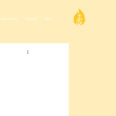
S
Mantilhue
Galería
Más