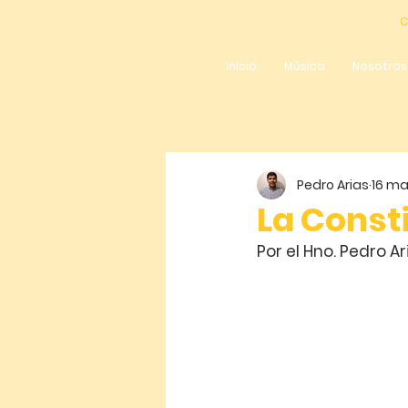
C
Inicio
Música
Nosotros
Pedro Arias
16 ma
La Consti
Por el Hno. Pedro Ar