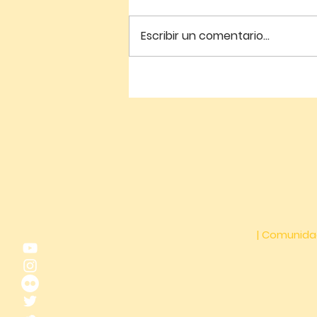
Escribir un comentario...
Graduación del Centro
de Estudios Teológicos
Katartismos
| Comunida