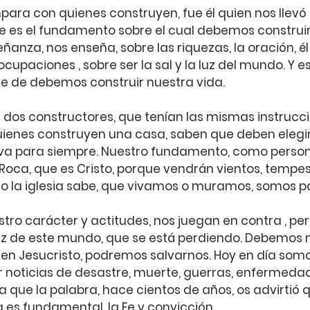
ara con quienes construyen, fue él quien nos llevó a
ue es el fundamento sobre el cual debemos construir.
nza, nos enseña, sobre las riquezas, la oración, él a
reocupaciones , sobre ser la sal y la luz del mundo. Y e
e de debemos construir nuestra vida.
 dos constructores, que tenían las mismas instrucci
uienes construyen una casa, saben que deben elegir
irva para siempre. Nuestro fundamento, como person
 Roca, que es Cristo, porque vendrán vientos, tempes
 la iglesia sabe, que vivamos o muramos, somos pa
tro carácter y actitudes, nos juegan en contra , per
luz de este mundo, que se está perdiendo. Debemos 
e en Jesucristo, podremos salvarnos. Hoy en día somo
oticias de desastre, muerte, guerras, enfermedade
a que la palabra, hace cientos de años, os advirtió 
ía es fundamental, la Fe y convicción.