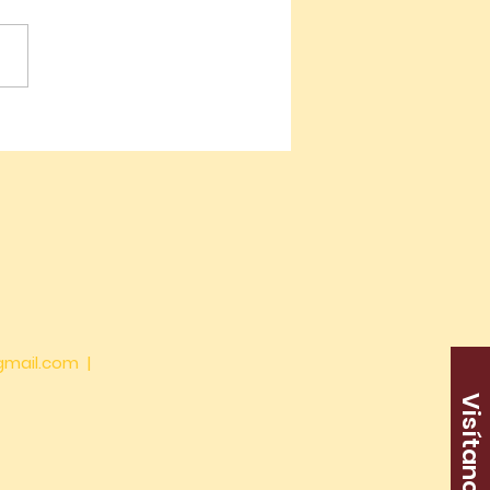
efugio Espiritual en
tilhue
gmail.com
|
Visítanos