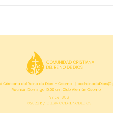
Inicio año académico
Un r
2024
Man
COMUNIDAD CRISTIANA
DEL REINO DE DIOS
d Cristiana del Reino de Dios - Osorno |
ccdreinodeDios@
Reunión Domingo 10:00 am Club Alemán Osorno
Since 1988
©2022 by IGLESIA CCDREINODEDIOS