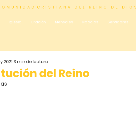
 O M U N I D A D C R I S T I A N A D E L R E I N O D E D I O 
Iglesia
Oración
Mensajes
Noticias
Servidores
y 2021
3 min de lectura
tución del Reino
ias