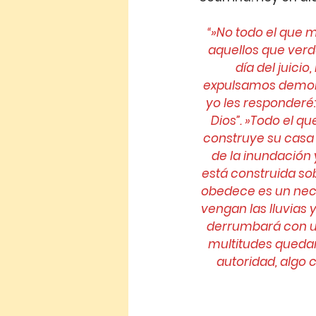
“»No todo el que me
aquellos que verd
día del juici
expulsamos demoni
yo les responderé:
Dios”. »Todo el q
construye su casa 
de la inundación 
está construida so
obedece es un neci
vengan las lluvias 
derrumbará con un
multitudes queda
autoridad, algo 