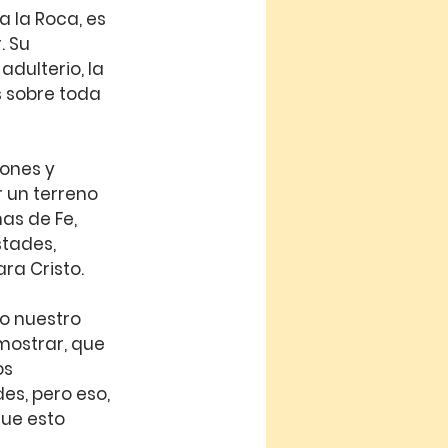
 la Roca, es 
 Su 
dulterio, la 
s sobre toda 
ones y 
 un terreno 
as de Fe, 
tades, 
ra Cristo.
o nuestro 
mostrar, que 
s 
s, pero eso, 
que esto 