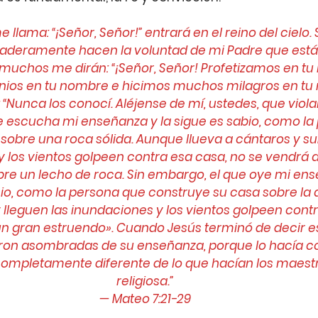
 llama: “¡Señor, Señor!” entrará en el reino del cielo.
aderamente hacen la voluntad de mi Padre que está en
o, muchos me dirán: “¡Señor, Señor! Profetizamos en tu
os en tu nombre e hicimos muchos milagros en tu 
 “Nunca los conocí. Aléjense de mí, ustedes, que viola
ue escucha mi enseñanza y la sigue es sabio, como la
sobre una roca sólida. Aunque llueva a cántaros y su
y los vientos golpeen contra esa casa, no se vendrá 
bre un lecho de roca. Sin embargo, el que oye mi ens
o, como la persona que construye su casa sobre la 
y lleguen las inundaciones y los vientos golpeen contr
 gran estruendo». Cuando Jesús terminó de decir es
ron asombradas de su enseñanza, porque lo hacía c
completamente diferente de lo que hacían los maestro
religiosa.”
— Mateo 7:21-29