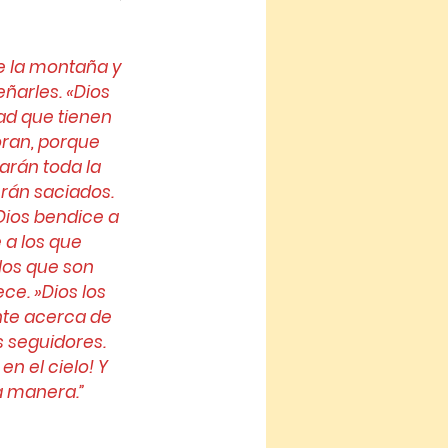
de la montaña y 
ñarles. «Dios 
ad que tienen 
oran, porque 
rán toda la 
erán saciados. 
ios bendice a 
 a los que 
los que son 
ce. »Dios los 
nte acerca de 
 seguidores. 
n el cielo! Y 
a manera.”