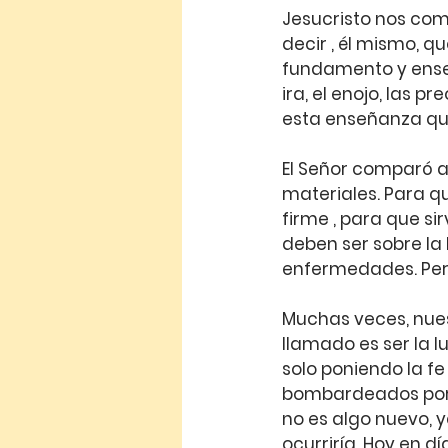
Jesucristo nos comp
decir , él mismo, q
fundamento y enseña
ira, el enojo, las p
esta enseñanza qu
El Señor comparó a
materiales. Para q
firme , para que s
deben ser sobre la
enfermedades. Pero
Muchas veces, nues
llamado es ser la 
solo poniendo la f
bombardeados por n
no es algo nuevo, y
ocurriría. Hoy en d