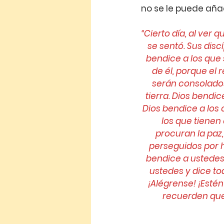
no se le puede aña
“Cierto día, al ver 
se sentó. Sus disc
bendice a los que 
de él, porque el 
serán consolados
tierra. Dios bendi
Dios bendice a los
los que tienen 
procuran la paz,
perseguidos por ha
bendice a ustedes
ustedes y dice to
¡Alégrense! ¡Esté
recuerden que 