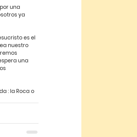
 por una 
sotros ya 
ucristo es el 
ea nuestro 
aremos 
 espera una 
os 
a : la Roca o 