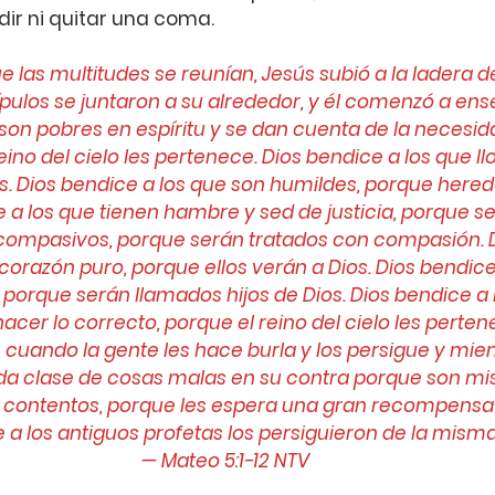
dir ni quitar una coma.
que las multitudes se reunían, Jesús subió a la ladera 
ípulos se juntaron a su alrededor, y él comenzó a ense
son pobres en espíritu y se dan cuenta de la necesid
reino del cielo les pertenece. Dios bendice a los que ll
. Dios bendice a los que son humildes, porque hereda
ce a los que tienen hambre y sed de justicia, porque s
 compasivos, porque serán tratados con compasión. D
corazón puro, porque ellos verán a Dios. Dios bendice
 porque serán llamados hijos de Dios. Dios bendice a 
cer lo correcto, porque el reino del cielo les pertene
 cuando la gente les hace burla y los persigue y mie
da clase de cosas malas en su contra porque son mis
n contentos, porque les espera una gran recompensa e
a los antiguos profetas los persiguieron de la mism
— ‭‭Mateo‬ ‭5:1-12‬ ‭NTV