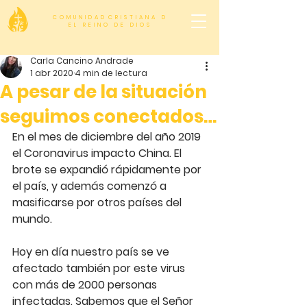
C O M U N I D A D C R I S T I A N A D
E L R E I N O D E D I O S
Carla Cancino Andrade
1 abr 2020
4 min de lectura
A pesar de la situación
seguimos conectados…
En el mes de diciembre del año 2019 
el Coronavirus impacto China. El 
brote se expandió rápidamente por 
el país, y además comenzó a 
masificarse por otros países del 
mundo. 
Hoy en día nuestro país se ve 
afectado también por este virus 
con más de 2000 personas 
infectadas. Sabemos que el Señor 